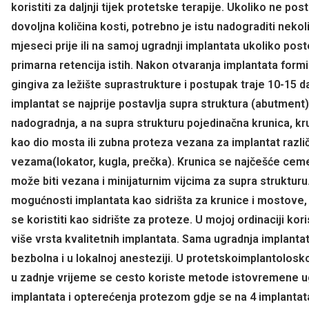
koristiti za daljnji tijek protetske terapije. Ukoliko ne post
dovoljna količina kosti, potrebno je istu nadograditi nekol
mjeseci prije ili na samoj ugradnji implantata ukoliko post
primarna retencija istih. Nakon otvaranja implantata formi
gingiva za ležište suprastrukture i postupak traje 10-15 d
implantat se najprije postavlja supra struktura (abutment)i
nadogradnja, a na supra strukturu pojedinačna krunica, kr
kao dio mosta ili zubna proteza vezana za implantat razli
vezama(lokator, kugla, prečka). Krunica se najčešće ceme
može biti vezana i minijaturnim vijcima za supra strukturu
mogućnosti implantata kao sidrišta za krunice i mostove
se koristiti kao sidrište za proteze. U mojoj ordinaciji kori
više vrsta kvalitetnih implantata. Sama ugradnja implantat
bezbolna i u lokalnoj anesteziji. U protetskoimplantoloskoj
u zadnje vrijeme se cesto koriste metode istovremene u
implantata i opterećenja protezom gdje se na 4 implantat