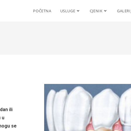
POČETNA
USLUGE
CJENIK
GALERI
an ili
u u
 mogu se