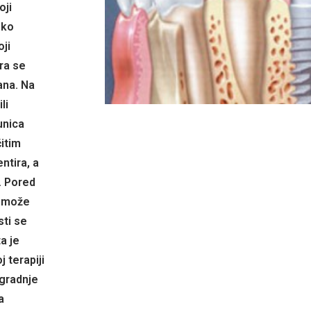
oji
iko
oji
ra se
ana. Na
li
unica
čitim
ntira, a
. Pored
, može
sti se
a je
 terapiji
gradnje
a