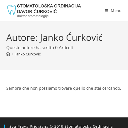
Salta
al
Menu
contenuto
Autore:
Janko Ćurković
Questo autore ha scritto 0 Articoli
>
Janko Ćurković
Sembra che non possiamo trovare quello che stai cercando.
Sva Prava Pridržana © 2019 Stomatološka Ordinacija