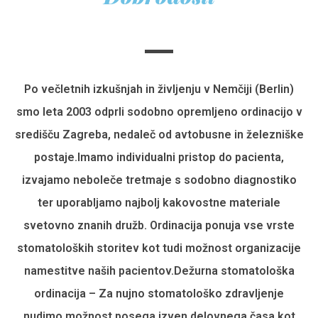
Po večletnih izkušnjah in življenju v Nemčiji (Berlin)
smo leta 2003 odprli sodobno opremljeno ordinacijo v
središču Zagreba, nedaleč od avtobusne in železniške
postaje.Imamo individualni pristop do pacienta,
izvajamo neboleče tretmaje s sodobno diagnostiko
ter uporabljamo najbolj kakovostne materiale
svetovno znanih družb. Ordinacija ponuja vse vrste
stomatoloških storitev kot tudi možnost organizacije
namestitve naših pacientov.Dežurna stomatološka
ordinacija – Za nujno stomatološko zdravljenje
nudimo možnost posega izven delovnega časa kot